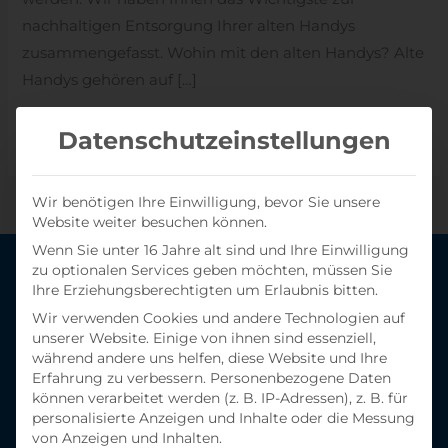
nachhaltigen Entsorgung Ihrer alten Handys
zusammengefasst. Wohin mit den alten Handys? Alte
Handys gehören auf […]
Weiterlesen »
Datenschutzeinstellungen
Wir benötigen Ihre Einwilligung, bevor Sie unsere
Website weiter besuchen können.
Wenn Sie unter 16 Jahre alt sind und Ihre Einwilligung
zu optionalen Services geben möchten, müssen Sie
Kontakt
Ihre Erziehungsberechtigten um Erlaubnis bitten.
0 2131 / 717 95 - 0
Wir verwenden Cookies und andere Technologien auf
unserer Website. Einige von ihnen sind essenziell,
während andere uns helfen, diese Website und Ihre
Kompetente und qualifizierte Mitarbeiterinnen
Erfahrung zu verbessern.
Personenbezogene Daten
und Mitarbeiter warten bei Rieck auf Ihre
können verarbeitet werden (z. B. IP-Adressen), z. B. für
Entsorgungsprojekte.
personalisierte Anzeigen und Inhalte oder die Messung
von Anzeigen und Inhalten.