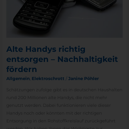
Nachhaltigkeit
fördern
Alte Handys richtig
entsorgen – Nachhaltigkeit
fördern
Allgemein
,
Elektroschrott
/
Janine Pöhler
Schätzungen zufolge gibt es in deutschen Haushalten
rund 200 Millionen alte Handys, die nicht mehr
genutzt werden. Dabei funktionieren viele dieser
Handys noch oder könnten mit der richtigen
Entsorgung in den Rohstoffkreislauf zurückgeführt
werden. Wir haben Ihnen das Wichtigste zur