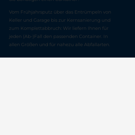
Vom Frühjahrsputz über das Entrümpeln von
Keller und Garage bis zur Kernsanierung und
zum Komplettabbruch: Wir liefern Ihnen für
jeden (Ab-)Fall den passenden Container. In
allen Größen und für nahezu alle Abfallarten.
Jetzt bestellen
Wichtige Links
Unsere Leistungen
Unternehmen
Karriere
Ratgeber
Logistik