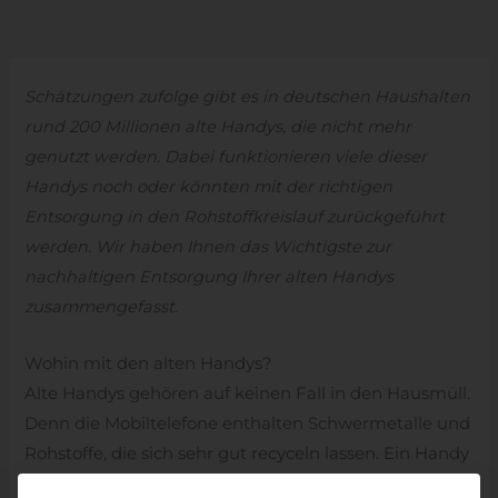
Schätzungen zufolge gibt es in deutschen Haushalten
rund 200 Millionen alte Handys, die nicht mehr
genutzt werden. Dabei funktionieren viele dieser
Handys noch oder könnten mit der richtigen
Entsorgung in den Rohstoffkreislauf zurückgeführt
werden. Wir haben Ihnen das Wichtigste zur
nachhaltigen Entsorgung Ihrer alten Handys
zusammengefasst.
Wohin mit den alten Handys?
Alte Handys gehören auf keinen Fall in den Hausmüll.
Denn die Mobiltelefone enthalten Schwermetalle und
Rohstoffe, die sich sehr gut recyceln lassen. Ein Handy
enthält sogar Edelmetalle, beispielsweise circa 24