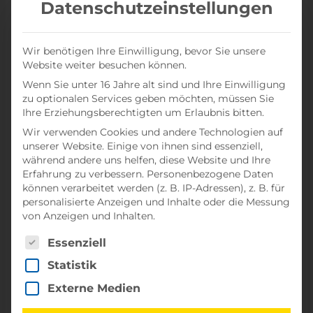
Datenschutzeinstellungen
Milligramm Gold, 250 Milligramm Silber und neun
Gramm Kupfer.
Wir benötigen Ihre Einwilligung, bevor Sie unsere
Verkauf: Altes Handy selber verkaufen
Website weiter besuchen können.
Ist das alte Handy noch benutzbar, kann es ganz
Wenn Sie unter 16 Jahre alt sind und Ihre Einwilligung
zu optionalen Services geben möchten, müssen Sie
einfach verkauft werden. Zum Beispiel über
Ihre Erziehungsberechtigten um Erlaubnis bitten.
entsprechende Verkaufs-Portale oder privat an
Wir verwenden Cookies und andere Technologien auf
Bekannte oder Freunde.
unserer Website. Einige von ihnen sind essenziell,
während andere uns helfen, diese Website und Ihre
Erfahrung zu verbessern.
Personenbezogene Daten
Spende: Althandy-Sammlungen
können verarbeitet werden (z. B. IP-Adressen), z. B. für
Funktionierende sowie kaputte Handys können auch
personalisierte Anzeigen und Inhalte oder die Messung
für einen guten Zweck gespendet werden. So gibt es
von Anzeigen und Inhalten.
Handysammlungen von gemeinnützigen Organisati­
Es folgt eine Liste der Service-Gruppen, für die eine Ei
Essenziell
onen. Beispielsweise haben der Naturschutzbund
Statistik
(NABU) und die Deutsche Umwelthilfe (DUH) eine
Handy-Sammlung eingerichtet. Gemeinsam mit
Externe Medien
Mobilfunkanbietern organisieren sie die Weitergabe