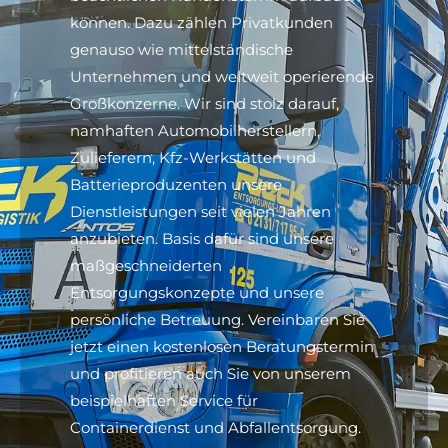
können. Dazu zählen Privatkunden
genauso wie mittelständische
Unternehmen und weltweit operierende
Großkonzerne. Wir sind stolz darauf,
namhaften Automobilherstellern,
Zulieferern, Kfz-Werkstätten und
Batterieproduzenten unsere
Dienstleistungen seit vielen Jahren
anzubieten. Basis dafür sind unsere
maßgeschneiderten
Entsorgungskonzepte und unsere
persönliche Betreuung. Vereinbaren Sie
jetzt einen kostenlosen Beratungstermin
und profitieren auch Sie von unserem
beispielhaften Service für
Containerdienst und Abfallentsorgung.