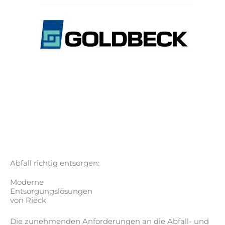
Abfall richtig entsorgen:
Moderne
Entsorgungslösungen
von Rieck
Die zunehmenden Anforderungen an die Abfall- und