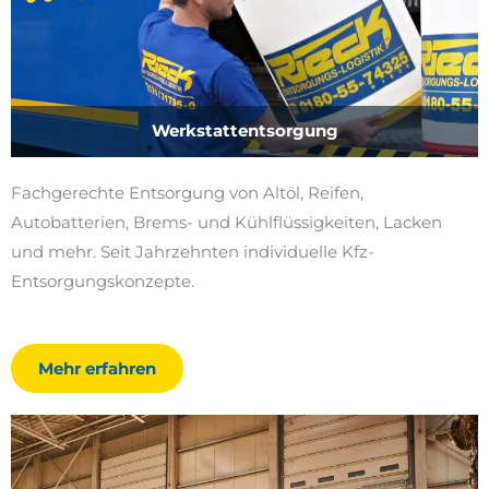
Werkstattentsorgung
Fachgerechte Entsorgung von Altöl, Reifen,
Autobatterien, Brems- und Kühlflüssigkeiten, Lacken
und mehr. Seit Jahrzehnten individuelle Kfz-
Entsorgungskonzepte.
Mehr erfahren