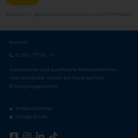
Mit einem * gekennzeichnete Felder, sind Pflichtfelder.
A
l
Kontakt
t
e
0 2131 / 717 95 - 0
r
Kompetente und qualifizierte Mitarbeiterinnen
n
und Mitarbeiter warten bei Rieck auf Ihre
a
Entsorgungsprojekte.
t
i
v
Anspechpartner
e
Google Route
: