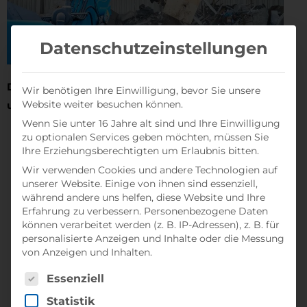
Datenschutzeinstellungen
Darüber hinaus zählen folgende Leistungen zu
Wir benötigen Ihre Einwilligung, bevor Sie unsere
Website weiter besuchen können.
unserem Portfolio:
Wenn Sie unter 16 Jahre alt sind und Ihre Einwilligung
zu optionalen Services geben möchten, müssen Sie
Abbruch, Rückbau und Demontagen
Ihre Erziehungsberechtigten um Erlaubnis bitten.
Werkstattentsorgung
Wir verwenden Cookies und andere Technologien auf
Bereitstellung von Containern
unserer Website. Einige von ihnen sind essenziell,
Wohnungsauflösungen
während andere uns helfen, diese Website und Ihre
Erfahrung zu verbessern.
Personenbezogene Daten
Räumungen
können verarbeitet werden (z. B. IP-Adressen), z. B. für
Sanierung von Brand- und Wasserschäden
personalisierte Anzeigen und Inhalte oder die Messung
Ver- und Entsorgung von (Groß-) Baustellen
von Anzeigen und Inhalten.
Entsorgung von Chemikalien
Es folgt eine Liste der Service-Gruppen, für die eine Ei
Essenziell
Entsorgung von Sonderabfällen
Statistik
Vernichtung von Zollwaren