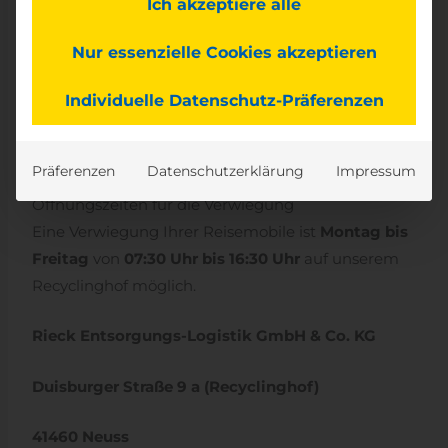
Ich akzeptiere alle
Ihr Wohnmobil zu einem fairen Preis auf unserem
Recyclinghof
im Neusser Hafen wiegen zu lassen.
Nur essenzielle Cookies akzeptieren
Individuelle Datenschutz-Präferenzen
Das Wiegen von Wohnmobilen ist für alle aus den
Regionen Düsseldorf, Neuss, Kaarst, Dormagen,
Grevenbroich und Umgebung möglich.
Präferenzen
Datenschutzerklärung
Impressum
Öffnungszeiten für die Verwiegung
Eine Verwiegung Ihrer Reisemobile ist
Montag bis
Freitag
von
07:30 Uhr bis 16:30 Uhr
auf unserem
Recyclinghof möglich.
Rieck Entsorgungs-Logistik GmbH & Co. KG
Duisburger Straße 9 a (Recyclinghof)
41460 Neuss