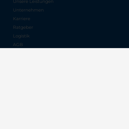
Unsere Leistungen
Unternehmen
Karriere
Ratgeber
Logistik
AGB
Impressum
Datenschutz
Tragen Sie sich für unseren kostenlosen
Newsletter ein: