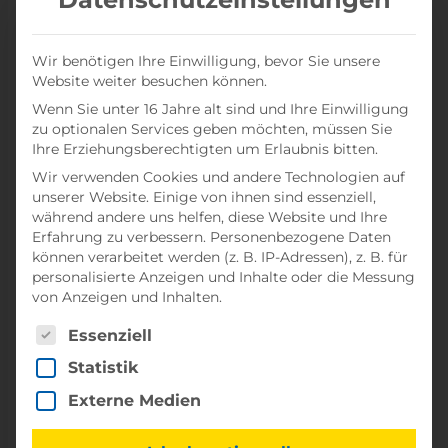
Denn wer denkt schon darüber nach, wie schwer
Fahrräder, Bettwäsche, Vorräte oder andere Sachen
Wir benötigen Ihre Einwilligung, bevor Sie unsere
sind?
Website weiter besuchen können.
Wenn Sie unter 16 Jahre alt sind und Ihre Einwilligung
Reisemobile wiegen lassen
zu optionalen Services geben möchten, müssen Sie
Ihre Erziehungsberechtigten um Erlaubnis bitten.
Oft wird das zulässige Gesamtgewicht überhaupt
Wir verwenden Cookies und andere Technologien auf
nicht berücksichtigt und das Fahrzeug wird
unserer Website. Einige von ihnen sind essenziell,
schneller als erwartet überladen, was nicht nur die
während andere uns helfen, diese Website und Ihre
eigene Sicherheit, sondern auch die anderer
Erfahrung zu verbessern.
Personenbezogene Daten
können verarbeitet werden (z. B. IP-Adressen), z. B. für
Verkehrsteilnehmer gefährdet. Darüber hinaus
personalisierte Anzeigen und Inhalte oder die Messung
können Bußgelder verhängt werden. Wir
von Anzeigen und Inhalten.
empfehlen Ihnen, Ihr Auto vor dem Urlaub zu
Es folgt eine Liste der Service-Gruppen, für die eine Ei
Essenziell
wiegen.
Statistik
Damit Ihre Urlaubsreise ohne böse
Externe Medien
Überraschungen und Zusatzkosten endet, bieten
wir Ihnen die Möglichkeit, Ihren Wohnwagen oder