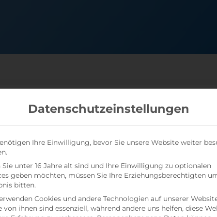
Datenschutzeinstellungen
ehmen auch mit seiner Ware in den Verkehr bringt, es m
enötigen Ihre Einwilligung, bevor Sie unsere Website weiter be
egistrieren. Zudem bestehen neue Prüfpflichten für Ful
n.
 nur noch Waren und Services von Händler, Verkäufern 
Sie unter 16 Jahre alt sind und Ihre Einwilligung zu optionalen
ckungsregister LUCID eingetragen sind.
ces geben möchten, müssen Sie Ihre Erziehungsberechtigten u
bnis bitten.
erwenden Cookies und andere Technologien auf unserer Website
von der jeweiligen Verpackungsart und damit gleichermaß
e von ihnen sind essenziell, während andere uns helfen, diese We
- oder Industrieverpackungen sowie für pfandpflichti