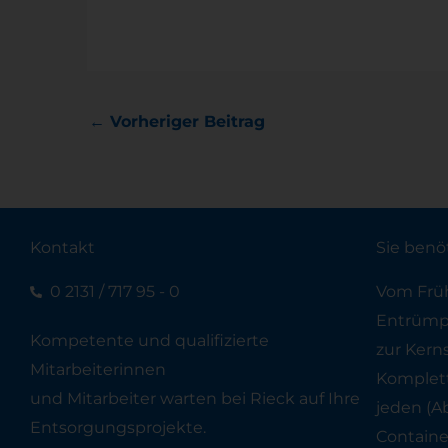
←
Vorheriger Beitrag
Kontakt
Sie benö
0 2131 / 717 95 - 0
Vom Früh
Entrümpe
Kompetente und qualifizierte
zur Kern
Mitarbeiterinnen
Komplett
und Mitarbeiter warten bei Rieck auf Ihre
jeden (A
Entsorgungsprojekte.
Container