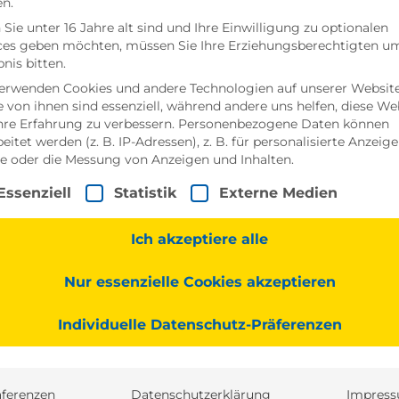
n.
Sie unter 16 Jahre alt sind und Ihre Einwilligung zu optionalen
ces geben möchten, müssen Sie Ihre Erziehungsberechtigten u
bnis bitten.
erwenden Cookies und andere Technologien auf unserer Website
e von ihnen sind essenziell, während andere uns helfen, diese We
hre Erfahrung zu verbessern.
Personenbezogene Daten können
beitet werden (z. B. IP-Adressen), z. B. für personalisierte Anzeig
te oder die Messung von Anzeigen und Inhalten.
lgt eine Liste der Service-Gruppen, für die eine Einwill
Essenziell
Statistik
Externe Medien
Ich akzeptiere alle
Karriere bei Rieck
Nur essenzielle Cookies akzeptieren
Individuelle Datenschutz-Präferenzen
n die Karriere bei Rieck Als Unternehmen ist es uns wi
dass sie ihr Potenzial bei uns voll entfalten können und
äferenzen
Datenschutzerklärung
Impres