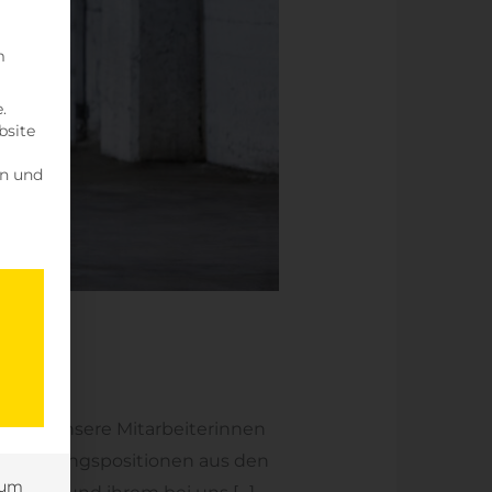
m
.
bsite
en und
igung erteilt werden kann. Die erste Service-Gruppe ist 
chtig, unsere Mitarbeiterinnen
 wir Führungspositionen aus den
sum